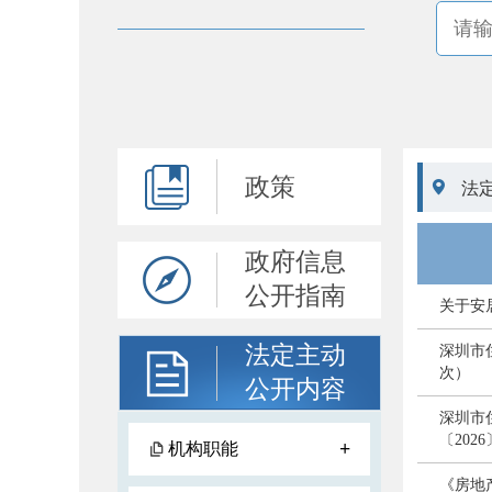
政策

法
政府信息
公开指南
关于安居
法定主动
深圳市
次）
公开内容
深圳市
〔202
+
机构职能
《房地