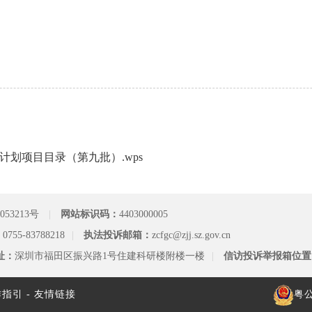
划项目目录（第九批）.wps
053213号
|
网站标识码：
4403000005
：
0755-83788218
|
执法投诉邮箱：
zcfgc@zjj.sz.gov.cn
址：
深圳市福田区振兴路1号住建科研楼附楼一楼
|
信访投诉举报箱位置
作指引
- 友情链接
粤公