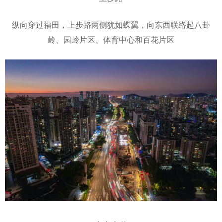
纵向穿过福田，上步路两侧犹如蝶翼，向东西联络起八卦
岭、园岭片区、体育中心和百花片区