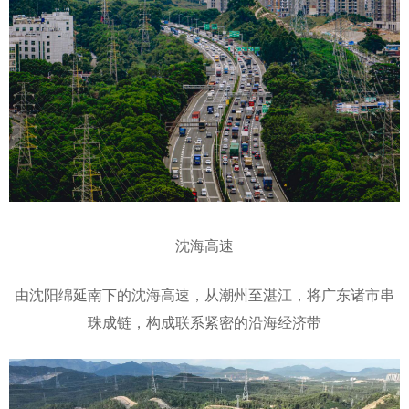
沈海高速
由沈阳绵延南下的沈海高速，从潮州至湛江，将广东诸市串
珠成链，构成联系紧密的沿海经济带