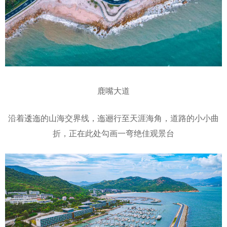
鹿嘴大道
沿着逶迤的山海交界线，迤逦行至天涯海角，道路的小小曲
折，正在此处勾画一弯绝佳观景台