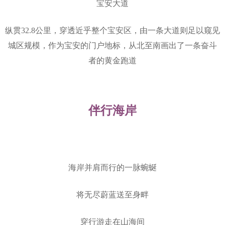
宝安大道
纵贯32.8公里，穿透近乎整个宝安区，由一条大道则足以窥见
城区规模，作为宝安的门户地标，从北至南画出了一条奋斗
者的黄金跑道
伴行海岸
海岸并肩而行的一脉蜿蜒
将无尽蔚蓝送至身畔
穿行游走在山海间