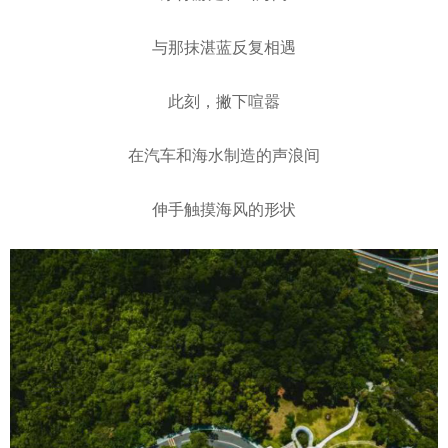
与那抹湛蓝反复相遇
此刻，撇下喧嚣
在汽车和海水制造的声浪间
伸手触摸海风的形状