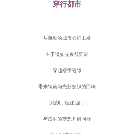
穿行都市
从跳动的城市心脏出发
主干道如光束般延展
穿越楼宇缝隙
带来钢筋与光影交织的回响
此刻，轻踩油门
与澎湃的梦想并肩同行