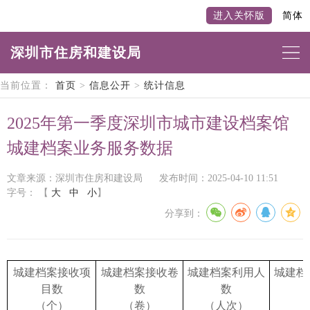
进入关怀版
简体
深圳市住房和建设局
当前位置：
首页
>
信息公开
>
统计信息
2025年第一季度深圳市城市建设档案馆
城建档案业务服务数据
文章来源：深圳市住房和建设局
发布时间：2025-04-10 11:51
字号：
【
大
中
小
】
分享到：
城建档案接收项
城建档案接收卷
城建档案利用人
城建档
目数
数
数
（个）
（卷）
（人次）
（