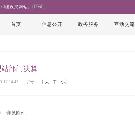
房和建设局网站。
IPv6
首页
信息公开
政务服务
互动交流
算
理站部门决算
17 14:43
字号：
【
大
中
小
】
算，详见附件。