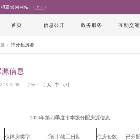
房和建设局网站。
IPv6
首页
信息公开
政务服务
互动交流
房源
>
待分配房源
房源信息
28 10:08
字号：
【
大
中
小
】
2023年第四季度市本级分配房源信息
保障房类型
(预计)竣工日期
住房套数
已分