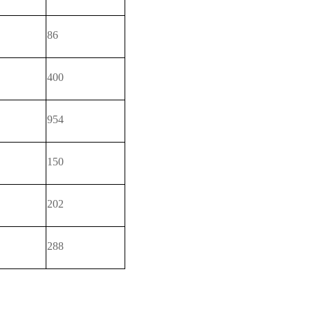
86
400
954
150
202
288