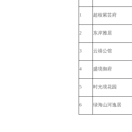
1
超核紫芸府
2
东岸雅居
3
云禧公馆
4
盛境御府
5
时光境花园
6
绿海山河逸居