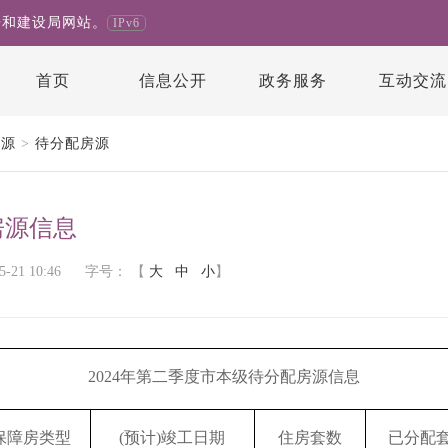
房和建设局网站。
IPv6
首页
信息公开
政务服务
互动交流
房源
>
待分配房源
房源信息
21 10:46
字号：
【
大
中
小
】
2024年第二季度市本级待分配房源信息
保障房类型
(预计)竣工日期
住房套数
已分配