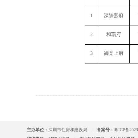
1
深铁熙府
2
和瑞府
3
御棠上府
主办单位：
深圳市住房和建设局
|
备案号：
粤ICP备2023