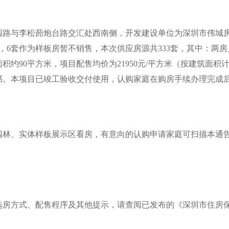
与李松蓢炮台路交汇处西南侧，开发建设单位为深圳市伟城房
，6套作为样板房暂不销售，本次供应房源共333套，其中：两房
面积约90平方米，项目配售均价为21950元/平方米（按建筑面
书。本项目已竣工验收交付使用，认购家庭在购房手续办理完成
、实体样板展示区看房，有意向的认购申请家庭可扫描本通告
方式、配售程序及其他提示，请查阅已发布的《深圳市住房保障