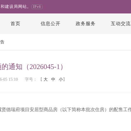
房和建设局网站。
IPv6
首页
信息公开
政务服务
互动交流
公告
知（2026045-1）
05 15:10
字号：
【
大
中
小
】
德瑞府项目安居型商品房（以下简称本批次住房）的配售工作