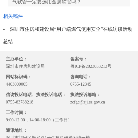
气软管一定要选用金属软管吗？
相关稿件
城市燃气管理处：根据《燃气工程项目规范》G
B55009-2021要求，燃气专用软管的使用年限不应低
深圳市住房和建设局“用户端燃气使用安全”在线访谈活动
于燃具的判废年限；根据《家用燃气燃烧器具安全管
总结
理规则》GB17905-2008要求，使用天然气的热水器
判废年限应为8年、燃气灶具的判废年限也为8年。此
外，软管长度不超过2米，不可穿越墙、门、窗等。
主办单位：
备案号：
使用家用燃气胶管不符合现行《燃气工程项目规范》
深圳市住房和建设局
粤ICP备2023053213号
要求，属于安全隐患，建议市民选用金属软管。
网站标识码：
咨询电话：
4403000005
0755-12345
浩哥：天然气为什么会有臭味？加臭剂的成分是
信访投诉电话、执法投诉电话：
执法投诉邮箱：
什么，对人体有害吗？
0755-83788218
zcfgc@zjj.sz.gov.cn
工作时间：
城市燃气管理处：天然气的主要成分甲烷是无色
9:00-12:00，14:00-18:00（工作日）
无味的可燃气体，为了确保用气安全，燃气企业按规
定添加了一定量的加臭剂，能发出臭鸡蛋的味道，使
通讯地址：
人们在燃气发生泄漏时能及时察觉。目前使用的加臭
深圳市福田区振兴路1号住建科研楼附楼一楼