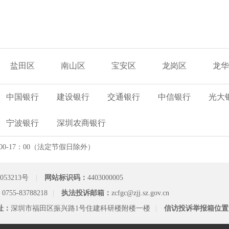
盐田区
南山区
宝安区
龙岗区
龙华
中国银行
建设银行
交通银行
中信银行
光大
宁波银行
深圳农商银行
00-17：00（法定节假日除外）
053213号
|
网站标识码：
4403000005
：
0755-83788218
|
执法投诉邮箱：
zcfgc@zjj.sz.gov.cn
址：
深圳市福田区振兴路1号住建科研楼附楼一楼
|
信访投诉举报箱位置