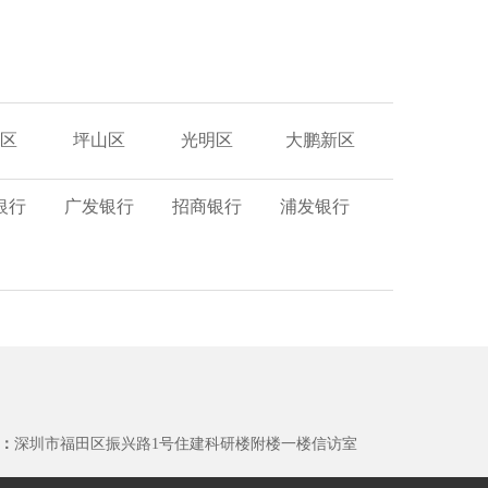
区
坪山区
光明区
大鹏新区
银行
广发银行
招商银行
浦发银行
：
深圳市福田区振兴路1号住建科研楼附楼一楼信访室