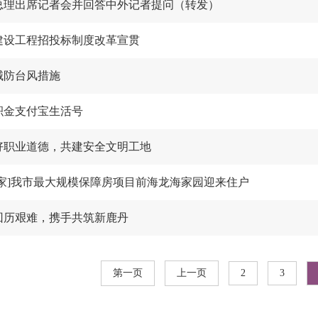
总理出席记者会并回答中外记者提问（转发）
建设工程招投标制度改革宣贯
械防台风措施
积金支付宝生活号
好职业道德，共建安全文明工地
我家]我市最大规模保障房项目前海龙海家园迎来住户
回历艰难，携手共筑新鹿丹
第一页
上一页
2
3