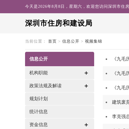
今天是2026年8月8日，星期六，欢迎您访问深圳市住
深圳市住房和建设局
search
当前位置：
首页
>
信息公开
>
视频集锦
信息公开
《九毛
机构职能
《九毛
政策法规及解读
《九毛
规划计划
建筑废
统计信息
李克强
资金信息