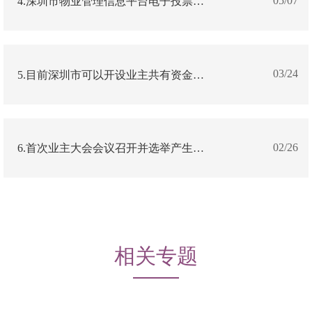
05/07
4.深圳市物业管理信息平台电子投票系统的默认从众投票规则是怎样的？
03/24
5.目前深圳市可以开设业主共有资金账户的数据共享银行有哪些？
02/26
6.首次业主大会会议召开并选举产生业委会之后，关于业主大会和业主委员会备案的时间有什么规定？
相关专题