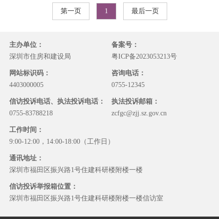
第一页
1
最后一页
主办单位：
备案号：
深圳市住房和建设局
粤ICP备2023053213号
网站标识码：
咨询电话：
4403000005
0755-12345
信访投诉电话、执法投诉电话：
执法投诉邮箱：
0755-83788218
zcfgc@zjj.sz.gov.cn
工作时间：
9:00-12:00，14:00-18:00（工作日）
通讯地址：
深圳市福田区振兴路1号住建科研楼附楼一楼
信访投诉举报箱位置：
深圳市福田区振兴路1号住建科研楼附楼一楼信访室