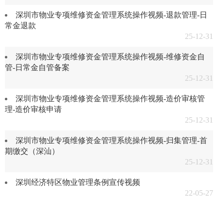
深圳市物业专项维修资金管理系统操作视频-退款管理-日
常金退款
25-12-31
深圳市物业专项维修资金管理系统操作视频-维修资金自
管-日常金自管备案
25-12-31
深圳市物业专项维修资金管理系统操作视频-造价审核管
理-造价审核申请
25-12-31
深圳市物业专项维修资金管理系统操作视频-归集管理-首
期缴交（深汕）
25-12-31
深圳经济特区物业管理条例宣传视频
22-05-27