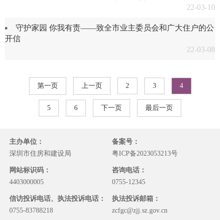
22-03-10
守护家园 你我有责——致全市业主委员会和广大住户的公
开信
22-03-08
第一页
上一页
2
3
4
5
6
下一页
最后一页
主办单位：
备案号：
深圳市住房和建设局
粤ICP备2023053213号
网站标识码：
咨询电话：
4403000005
0755-12345
信访投诉电话、执法投诉电话：
执法投诉邮箱：
0755-83788218
zcfgc@zjj.sz.gov.cn